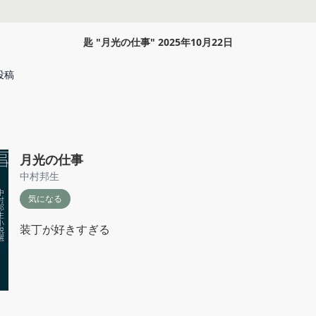
匙
"
月光の仕事
"
2025年10月22日
投稿
月光の仕事
中村邦生
気になる
装丁が好きすぎる