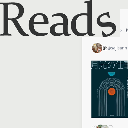
ホーム
匙
匙
@
sajisann