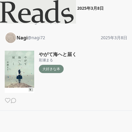
Nagi
"
やがて海へと届く
"
2025年3月8日
ホーム
Nagi
投稿
Nagi
@
nagi72
2025年3月8日
やがて海へと届く
彩瀬まる
大好きな本