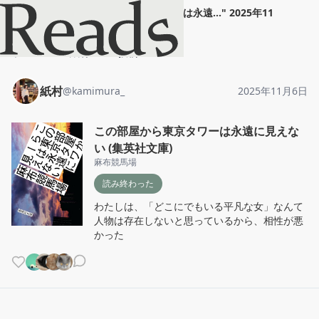
紙村
"
この部屋から東京タワーは永遠...
"
2025年11
月6日
ホーム
紙村
投稿
紙村
@
kamimura_
2025年11月6日
この部屋から東京タワーは永遠に見えな
い (集英社文庫)
麻布競馬場
読み終わった
わたしは、「どこにでもいる平凡な女」なんて
人物は存在しないと思っているから、相性が悪
かった