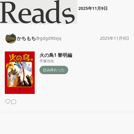
かちもち
"
火の鳥1 黎明編
"
2025年11月9日
ホーム
かちもち
投稿
かちもち
@
gdgd90xjq
2025年11月9日
火の鳥1 黎明編
手塚治虫
読み終わった