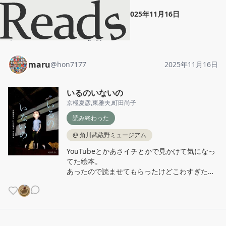
maru
"
いるのいないの
"
2025年11月16日
ホーム
maru
投稿
maru
@
hon7177
2025年11月16日
いるのいないの
京極夏彦
,
東雅夫
,
町田尚子
読み終わった
@
角川武蔵野ミュージアム
YouTubeとかあさイチとかで見かけて気になっ
てた絵本。

あったので読ませてもらったけどこわすぎた…