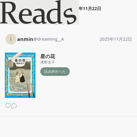
anmin
"
星の花
"
2025年11月22日
ホーム
anmin
投稿
anmin
@
dreaming__A
2025年11月22日
星の花
濱野京子
読み終わった