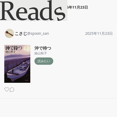
こさじ
"
沖で待つ
"
2025年11月23日
ホーム
こさじ
投稿
こさじ
@
spoon_san
2025年11月23日
沖で待つ
絲山秋子
読みたい