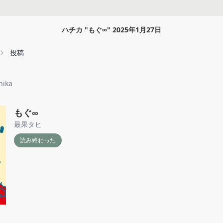
ハチカ
"
もぐ∞
"
2025年1月27日
投稿
hika
もぐ∞
最果タヒ
読み終わった