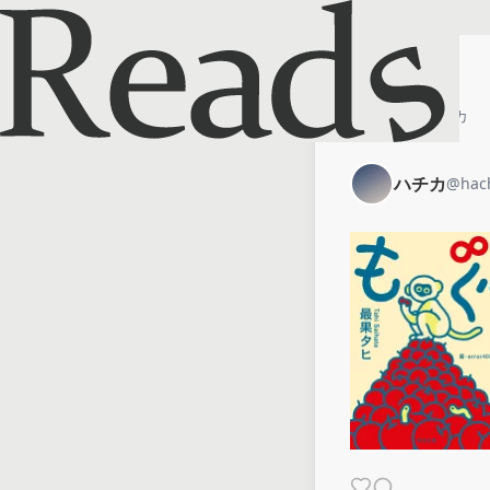
ホーム
ハチカ
ハチカ
@
hac