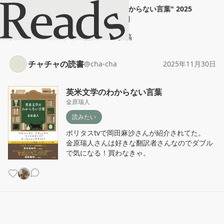
チャチャの読書
"
英米文学のわからない言葉
"
2025
年11月30日
ホーム
チャチャの読書
投稿
チャチャの読書
@
cha-cha
2025年11月30日
英米文学のわからない言葉
金原瑞人
読みたい
ポリタスtvで岡田麻沙さんが紹介されてた。

金原瑞人さんは好きな翻訳者さんなのでダブル
で気になる！買わなきゃ。