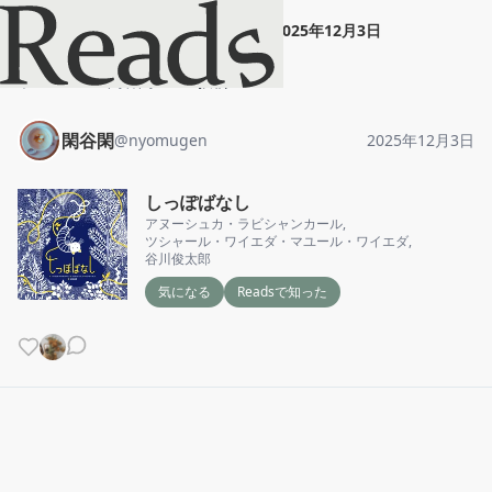
閑谷閑
"
しっぽばなし
"
2025年12月3日
ホーム
閑谷閑
投稿
閑谷閑
@
nyomugen
2025年12月3日
しっぽばなし
アヌーシュカ・ラビシャンカール
,
ツシャール・ワイエダ・マユール・ワイエダ
,
谷川俊太郎
気になる
Readsで知った