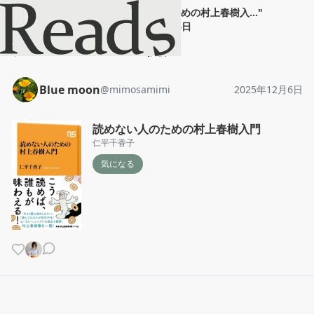
Blue moon
"
読めない人のための村上春樹入...
"
2025年12月6日
ホーム
Blue moon
投稿
Blue moon
@
mimosamimi
2025年12月6日
読めない人のための村上春樹入門
仁平千香子
気になる