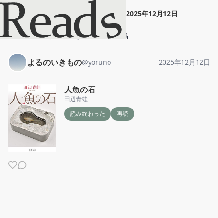
よるのいきもの
"
人魚の石
"
2025年12月12日
ホーム
よるのいきもの
投稿
よるのいきもの
@
yoruno
2025年12月12日
人魚の石
田辺青蛙
読み終わった
再読