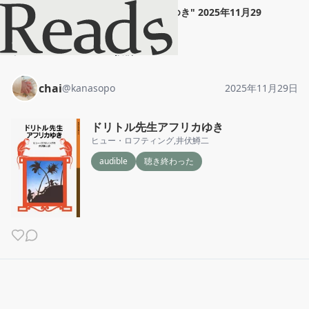
chai
"
ドリトル先生アフリカゆき
"
2025年11月29
日
ホーム
chai
投稿
chai
@
kanasopo
2025年11月29日
ドリトル先生アフリカゆき
ヒュー・ロフティング
,
井伏鱒二
audible
聴き終わった