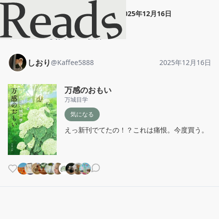
しおり
"
万感のおもい
"
2025年12月16日
ホーム
しおり
投稿
しおり
@
Kaffee5888
2025年12月16日
万感のおもい
万城目学
気になる
えっ新刊でてたの！？これは痛恨。今度買う。