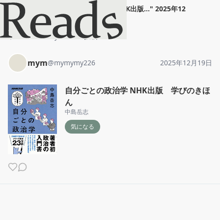
mym
"
自分ごとの政治学 NHK出版...
"
2025年12
月19日
ホーム
mym
投稿
mym
@
mymymy226
2025年12月19日
自分ごとの政治学 NHK出版 学びのきほ
ん
中島岳志
気になる