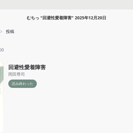
むちっ
"
回避性愛着障害
"
2025年12月20日
投稿
00
回避性愛着障害
岡田尊司
読み終わった