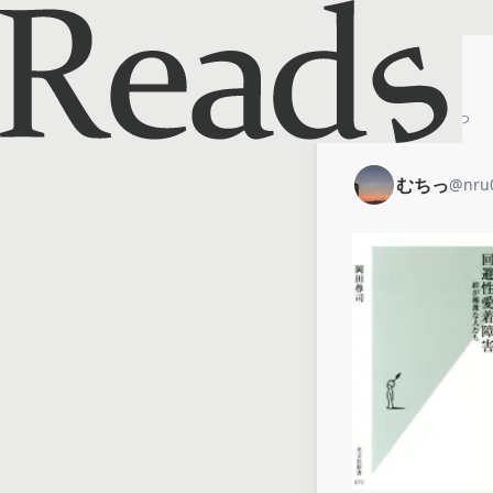
ホーム
むちっ
むちっ
@
nru