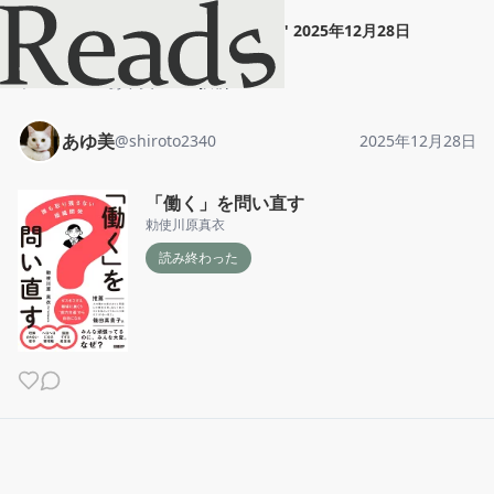
あゆ美
"
「働く」を問い直す
"
2025年12月28日
ホーム
あゆ美
投稿
あゆ美
@
shiroto2340
2025年12月28日
「働く」を問い直す
勅使川原真衣
読み終わった