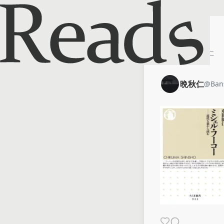
ホーム
晩秋仁
晩秋仁
@
Ban