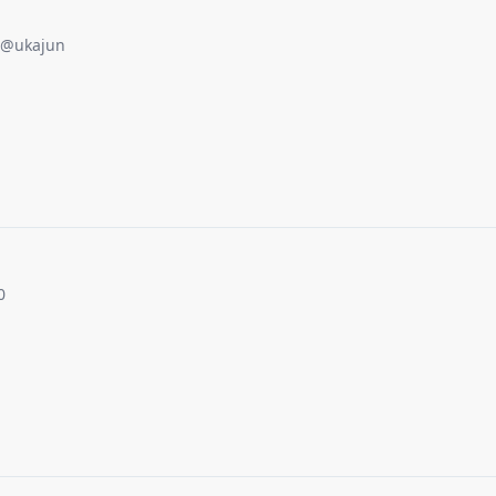
@
ukajun
0