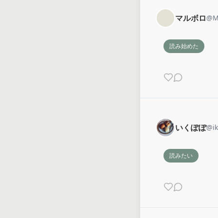
マルボロ
@
M
読み始めた
いくぽぽ
@
i
読みたい