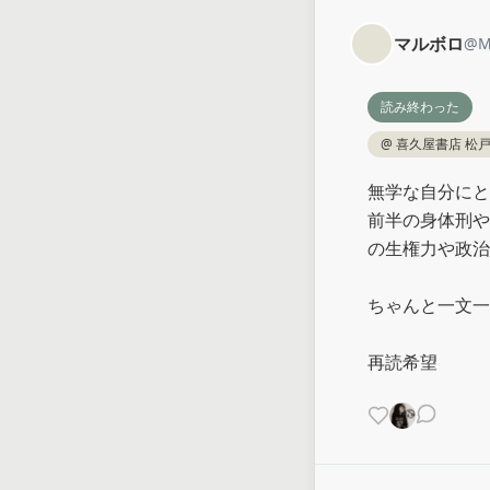
マルボロ
@
M
読み終わった
@
喜久屋書店 松
無学な自分にと
前半の身体刑や
の生権力や政治
ちゃんと一文一
再読希望