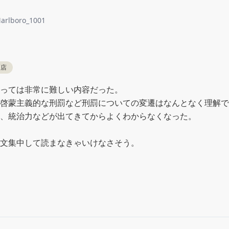
arlboro_1001
戸店
っては非常に難しい内容だった。

啓蒙主義的な刑罰など刑罰についての変遷はなんとなく理解で
、統治力などが出てきてからよくわからなくなった。

文集中して読まなきゃいけなさそう。
