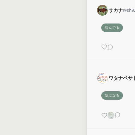
サカナ
@
sh9
読んでる
ワタナベサ
気になる