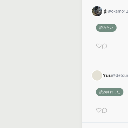
ま
@
okamo1
読みたい
Yuu
@
detou
読み終わった