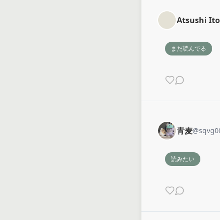
Atsushi Ito
まだ読んでる
青麦
@
sqvg0
読みたい