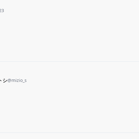
23
トシ
@
mizio_s