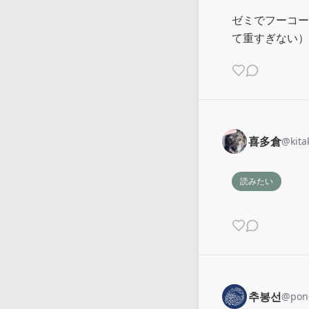
ゼミでフーコー
て重すぎない）
喜多倉
@
kit
読みたい
추봉선
@
pon