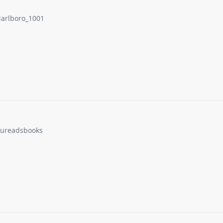
arlboro_1001
kureadsbooks