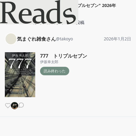
気まぐれ雑食さん
"
777 トリプルセブン
"
2026年
1月2日
ホーム
気まぐれ雑食さん
投稿
気まぐれ雑食さん
@
takoyo
2026年1月2日
777 トリプルセブン
伊坂幸太郎
読み終わった