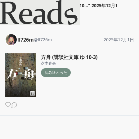
ll726m
"
方舟 (講談社文庫 ゆ 10...
"
2025年12月1
日
ホーム
ll726m
投稿
ll726m
@
ll726m
2025年12月1日
方舟 (講談社文庫 ゆ 10-3)
夕木春央
読み終わった