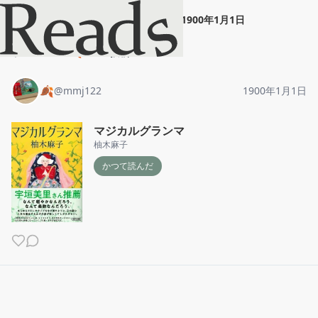
🍂
"
マジカルグランマ
"
1900年1月1日
ホーム
🍂
投稿
🍂
@
mmj122
1900年1月1日
マジカルグランマ
柚木麻子
かつて読んだ