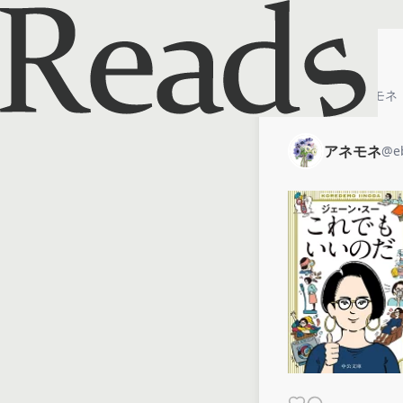
ホーム
アネモネ
アネモネ
@
e