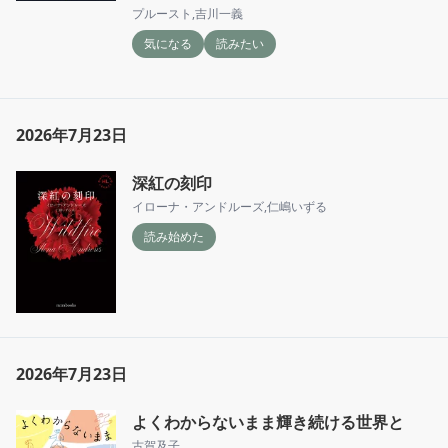
プルースト
,
吉川一義
気になる
読みたい
2026年7月23日
深紅の刻印
イローナ・アンドルーズ
,
仁嶋いずる
読み始めた
2026年7月23日
よくわからないまま輝き続ける世界と
古賀及子