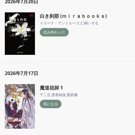
2026年7月20日
白き刹那 (ｍｉｒａｂｏｏｋｓ)
イローナ・アンドルーズ
,
仁嶋いずる
読み終わった
2026年7月17日
魔道祖師 1
千二百
,
墨香銅臭
,
鄭穎馨
気になる