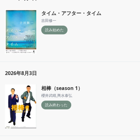
このお花屋さんなのかは教えてくれない

言ったらばれちゃうからって可愛かった

タイム・アフター・タイム
今年の目標は、来月の出産をまず無事に終える
こと

吉田修一
2人育児を頑張ること
読み始めた
2026年8月3日
相棒（season 1）
櫻井武晴
,
輿水泰弘
読み終わった