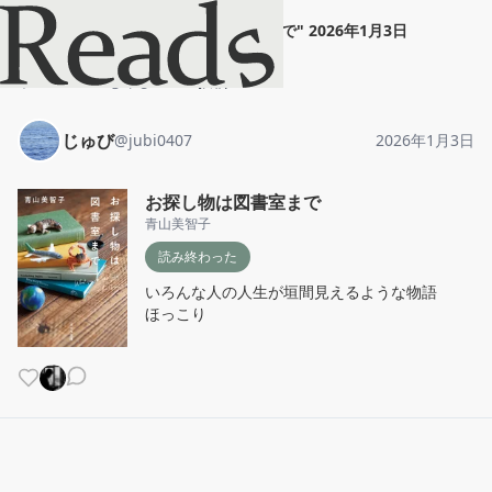
じゅび
"
お探し物は図書室まで
"
2026年1月3日
ホーム
じゅび
投稿
じゅび
@
jubi0407
2026年1月3日
お探し物は図書室まで
青山美智子
読み終わった
いろんな人の人生が垣間見えるような物語

ほっこり