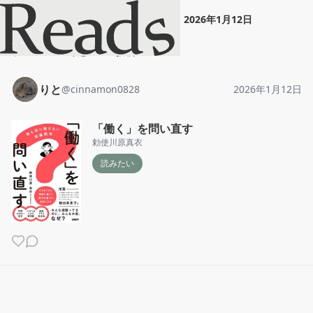
りと
"
「働く」を問い直す
"
2026年1月12日
ホーム
りと
投稿
りと
@
cinnamon0828
2026年1月12日
「働く」を問い直す
勅使川原真衣
読みたい