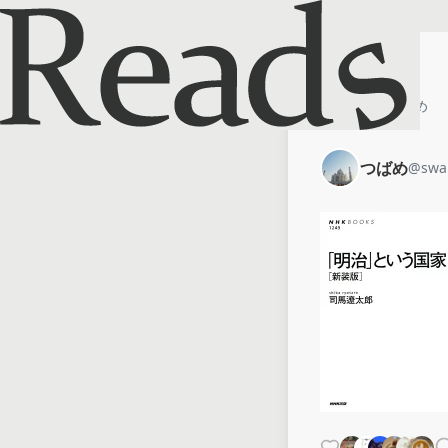
ホーム
つばめ
つばめ
@
swa