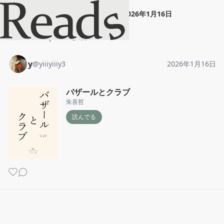
y
"
バザールとクラブ
"
2026年1月16日
ホーム
y
投稿
y
@
yiiiyiiiy3
2026年1月16日
バザールとクラブ
朱喜哲
読んでる