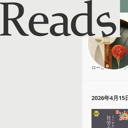
Reads - 読書のSNS＆記録アプリ
y
@
yiiiyiiiy3
ロールズ、ローティ勉強
2026年4月15