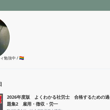
中 / 🏳️‍🌈
日
2026年度版 よくわかる社労士 合格するための過
題集2 雇用・徴収・労一