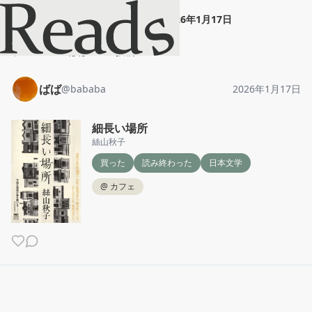
ばば
"
細長い場所
"
2026年1月17日
ホーム
ばば
投稿
ばば
@
bababa
2026年1月17日
細長い場所
絲山秋子
買った
読み終わった
日本文学
@
カフェ