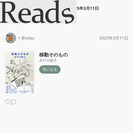
・
"
移動そのもの
"
2025年3月11日
ホーム
・
投稿
・
@
utau
2025年3月11日
移動そのもの
井戸川射子
気になる