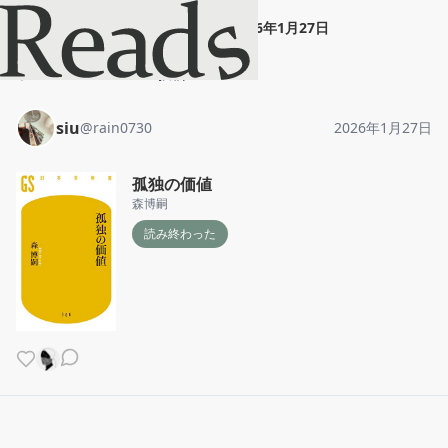
siu
"
孤独の価値
"
2026年1月27日
ホーム
siu
投稿
siu
@
rain0730
2026年1月27日
孤独の価値
森博嗣
読み終わった