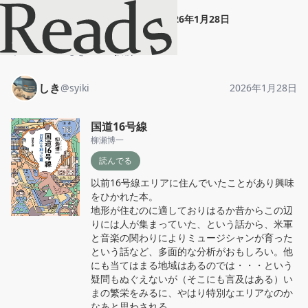
しき
"
国道16号線
"
2026年1月28日
ホーム
しき
投稿
しき
@
syiki
2026年1月28日
国道16号線
柳瀬博一
読んでる
以前16号線エリアに住んでいたことがあり興味
をひかれた本。

地形が住むのに適しておりはるか昔からこの辺
りには人が集まっていた、という話から、米軍
と音楽の関わりによりミュージシャンが育った
という話など、多面的な分析がおもしろい。他
にも当てはまる地域はあるのでは・・・という
疑問もぬぐえないが（そこにも言及はある）い
まの繁栄をみるに、やはり特別なエリアなのか
なあと思わされる。