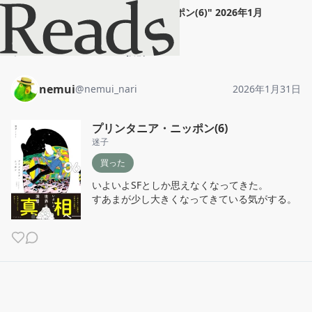
nemui
"
プリンタニア・ニッポン(6)
"
2026年1月
31日
ホーム
nemui
投稿
nemui
@
nemui_nari
2026年1月31日
プリンタニア・ニッポン(6)
迷子
買った
いよいよSFとしか思えなくなってきた。

すあまが少し大きくなってきている気がする。