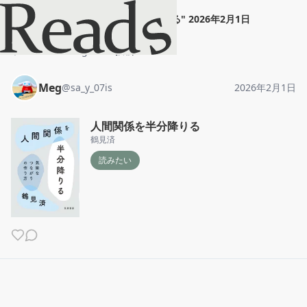
Meg
"
人間関係を半分降りる
"
2026年2月1日
ホーム
Meg
投稿
Meg
@
sa_y_07is
2026年2月1日
人間関係を半分降りる
鶴見済
読みたい