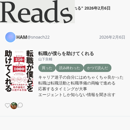
HAM
"
転職が僕らを助けてくれる
"
2026年2月6日
ホーム
HAM
投稿
HAM
@
snoach22
2026年2月6日
転職が僕らを助けてくれる
山下良輔
買った
読み終わった
かつて読んだ
キャリア迷子の自分にはめちゃくちゃ良かった

転職は転職活動と転職準備の両輪で進める

応募するタイミングが大事

エージェントしか知らない情報を聞き出す