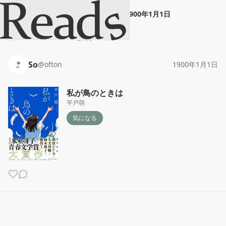
So
"
私が鳥のときは
"
1900年1月1日
ホーム
So
投稿
So
@
ofton
1900年1月1日
私が鳥のときは
平戸萌
気になる