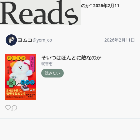
ヨムコ
"
そいつはほんとに敵なのか
"
2026年2月11
日
ホーム
ヨムコ
投稿
ヨムコ
@
yom_co
2026年2月11日
そいつはほんとに敵なのか
碇雪恵
読みたい