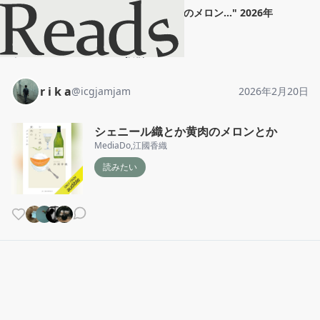
r i k a
"
シェニール織とか黄肉のメロン...
"
2026年
2月20日
ホーム
r i k a
投稿
r i k a
@
icgjamjam
2026年2月20日
シェニール織とか黄肉のメロンとか
MediaDo
,
江國香織
読みたい