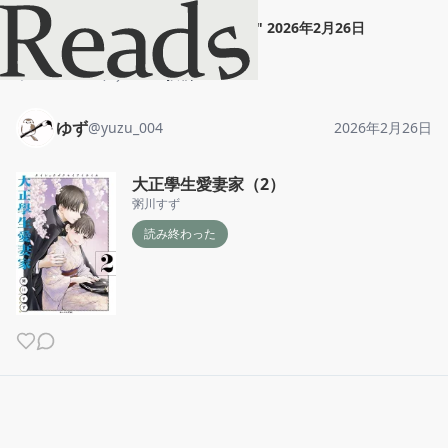
ゆず
"
大正學生愛妻家（2）
"
2026年2月26日
ホーム
ゆず
投稿
ゆず
@
yuzu_004
2026年2月26日
大正學生愛妻家（2）
粥川すず
読み終わった