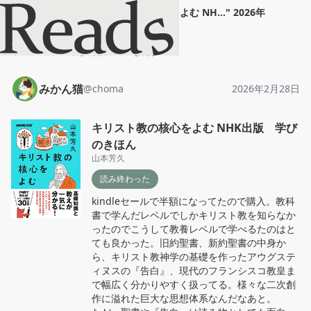
みかん猫
"
キリスト教の核心をよむ NH...
"
2026年
2月28日
ホーム
みかん猫
投稿
みかん猫
@
choma
2026年2月28日
キリスト教の核心をよむ NHK出版 学び
のきほん
山本芳久
読み終わった
kindleセールで半額になってたので購入。教科
書で学んだレベルでしかキリスト教を知らなか
ったのでこうして教養レベルで学べるたのはと
ても良かった。旧約聖書、新約聖書の中身か
ら、キリスト教神学の基礎を作ったアウグステ
ィヌスの『告白』、現代のフランシスコ教皇ま
で幅広く分かりやすく扱ってる。様々な二次創
作に溢れた巨大な思想体系なんだなあと。
