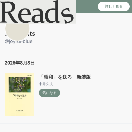
Reads - 読書のSNS＆記録アプリ
詳しく見る
7th-nights
@
joyful-blue
2026年8月8日
「昭和」を送る 新装版
中井久夫
気になる