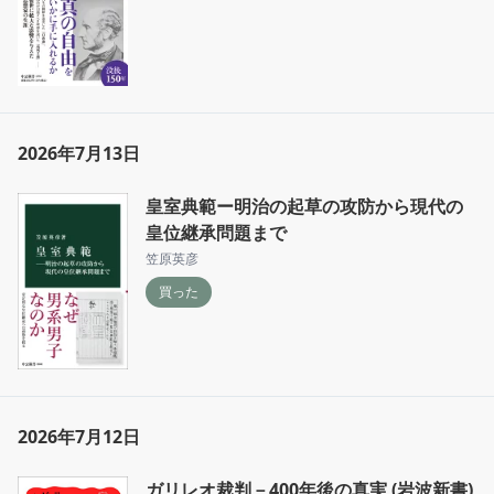
2026年7月13日
皇室典範ー明治の起草の攻防から現代の
皇位継承問題まで
笠原英彦
買った
2026年7月12日
ガリレオ裁判－400年後の真実 (岩波新書)