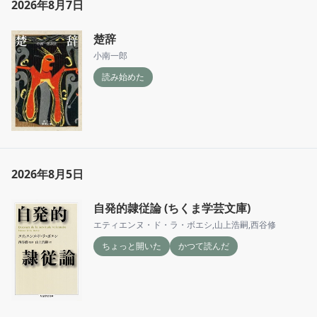
2026年8月7日
楚辞
小南一郎
読み始めた
2026年8月5日
自発的隷従論 (ちくま学芸文庫)
エティエンヌ・ド・ラ・ボエシ
,
山上浩嗣
,
西谷修
ちょっと開いた
かつて読んだ