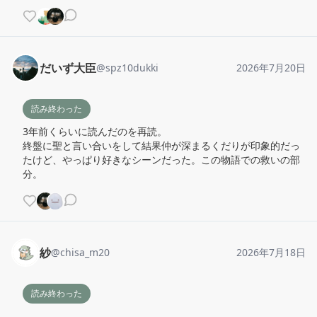
だいず大臣
@
spz10dukki
2026年7月20日
読み終わった
3年前くらいに読んだのを再読。

終盤に聖と言い合いをして結果仲が深まるくだりが印象的だっ
たけど、やっぱり好きなシーンだった。この物語での救いの部
分。
紗
@
chisa_m20
2026年7月18日
読み終わった