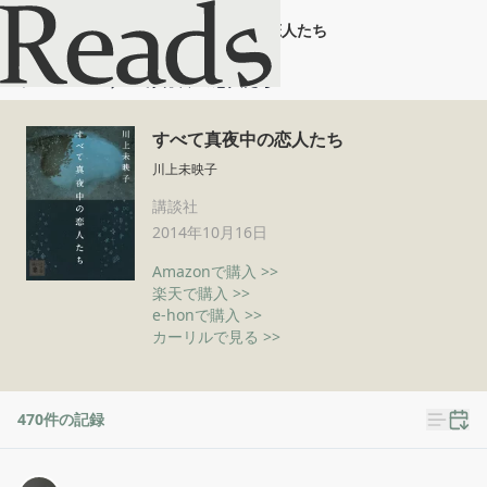
すべて真夜中の恋人たち
ホーム
すべて真夜中の恋人たち
すべて真夜中の恋人たち
川上未映子
講談社
2014年10月16日
Amazonで購入 >>
楽天で購入 >>
e-honで購入 >>
カーリルで見る >>
470
件の記録