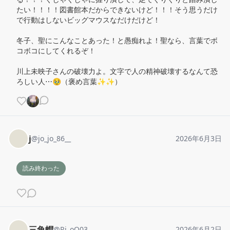
たい！！！！図書館本だからできないけど！！！そう思うだけ
で行動はしないビッグマウスなだけだけど！

冬子、聖にこんなことあった！と愚痴れよ！聖なら、言葉でボ
コボコにしてくれるぞ！

川上未映子さんの破壊力よ。文字で人の精神破壊するなんて恐
ろしい人⋯🥹（褒め言葉✨✨）
j
@
jo_jo_86__
2026年6月3日
読み終わった
三角帽
@
Ri_oO03
2026年6月2日