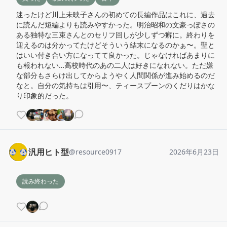
迷ったけど川上未映子さんの初めての長編作品はこれに、過去
に読んだ短編よりも読みやすかった。明治昭和の文豪っぽさの
ある独特な三束さんとのセリフ回しが少しずつ癖に。終わりを
迎えるのは分かってたけどそういう結末になるのかぁ〜。聖と
はいい付き合い方になってて良かった。じゃなければあまりに
も報われない…高校時代のあの二人は好きになれない。ただ嫌
な部分もさらけ出してからようやく人間関係が進み始めるのだ
なと。自分の気持ちは引用〜、ティースプーンのくだりはかな
り印象的だった。
汎用ヒト型
@
resource0917
2026年6月23日
読み終わった