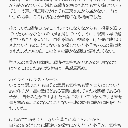
がら確かめていく。溢れる感情を声にそれでもすり抜けていっ
てしまう声。何度呼びかけても三束さんから届かない、「は
い」の返事。ここは切なさが全開になる場面でした。

抑えていた感情にのみこまれそうになりながらも、視界を遮っ
ていたものをひとつずつ掻き消していくように、現実世界で起
きていることを肯定し、自分を認め、視線を上げた先に映し出
されていたもの。消えない光を探していた冬子ちゃんの目に映
されたふたつの光。このときの静かな感動は忘れたくない。

聖さんの言葉が印象的。感情や気持ちがだれかの引用なので
は〜とこぼしたあの気持ちは、共感度高め。

ハイライトはラストシーン。

いままで選ぶことも自分の意思も気持ちも置き去りにしていた
あの冬子が、星の数ほどある言葉に触れてきた校閲者である冬
子が、 自分のなかで生まれた言葉に気づいてつかんで引き寄せ
書き留める。このなんてことない一連の動作に静かに胸を打た
れていた。

はじめて" 消そうとしない言葉 " に感じられたから。

自らの光を消しては間違いを探すばかりだった冬子が、気持ち