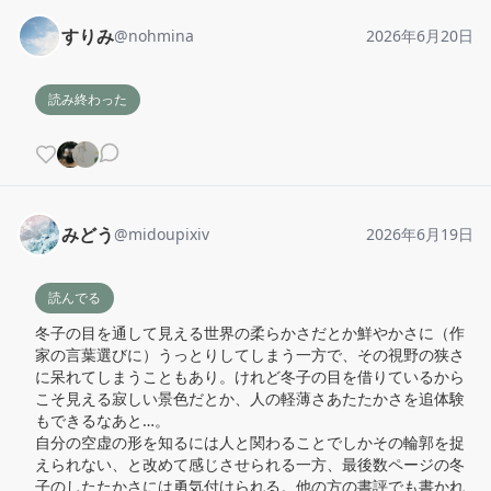
すりみ
@
nohmina
2026年6月20日
読み終わった
みどう
@
midoupixiv
2026年6月19日
読んでる
冬子の目を通して見える世界の柔らかさだとか鮮やかさに（作
家の言葉選びに）うっとりしてしまう一方で、その視野の狭さ
に呆れてしまうこともあり。けれど冬子の目を借りているから
こそ見える寂しい景色だとか、人の軽薄さあたたかさを追体験
もできるなあと…。

自分の空虚の形を知るには人と関わることでしかその輪郭を捉
えられない、と改めて感じさせられる一方、最後数ページの冬
子のしたたかさには勇気付けられる。他の方の書評でも書かれ