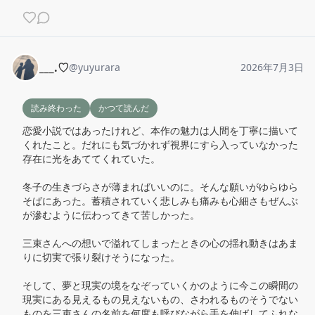
___.♡
@
yuyurara
2026年7月3日
読み終わった
かつて読んだ
恋愛小説ではあったけれど、本作の魅力は人間を丁寧に描いて
くれたこと。だれにも気づかれず視界にすら入っていなかった
存在に光をあててくれていた。

冬子の生きづらさが薄まればいいのに。そんな願いがゆらゆら
そばにあった。蓄積されていく悲しみも痛みも心細さもぜんぶ
が滲むように伝わってきて苦しかった。

三束さんへの想いで溢れてしまったときの心の揺れ動きはあま
りに切実で張り裂けそうになった。

そして、夢と現実の境をなぞっていくかのように今この瞬間の
現実にある見えるもの見えないもの、さわれるものそうでない
ものを三束さんの名前を何度も呼びながら手を伸ばしてふれな