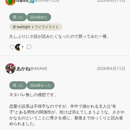
nami🏄
@
smile-7353
2026年6月11日
買った
読み始めた
@
twililight トワイライライト
久しぶりに小説が読みたくなったので買ってみた一冊。
あかね
@
AKANE
2026年6月11日
買った
読み終わった
ネタバレ無しの感想です。

恋愛小説系は不得手なのですが、作中で描かれる主人公“冬
子”とある男性の関係性が、吹けば消えてしまうような、ささや
かなものということに尊さを感じ、最後までゆっくりと読み進
められました。
