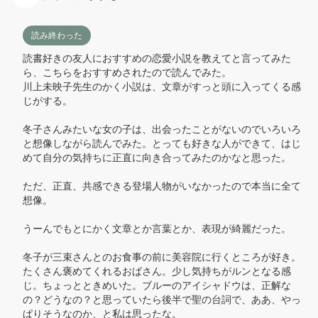
読み終わった
読書好きの友人におすすめの恋愛小説を教えてと言ってみた
ら、こちらをおすすめされたので読んでみた。

川上未映子先生のかく小説は、文章がすっと頭に入ってくる感
じがする。

冬子さんみたいな女の子は、出会ったことがないのでいろいろ
と想像しながら読んでみた。とっても好きな人ができて、はじ
めて自分の気持ちに正直に向き合ってみたのかなと思った。

ただ、正直、共感できる登場人物がいなかったので本当に全て
想像。

うーんでもとにかく文章とか言葉とか、表現が綺麗だった。

冬子が三束さんとのお食事の前に美容院に行くところが好き。
たくさん褒めてくれるおばさん。少し気持ちがルンとなる感
じ。ちょっとときめいた。ブルーのアイシャドウは、正解な
の？どうなの？と思っていたら後半で聖の台詞で、ああ、やっ
ぱりそうなのか、と私は思ったな。