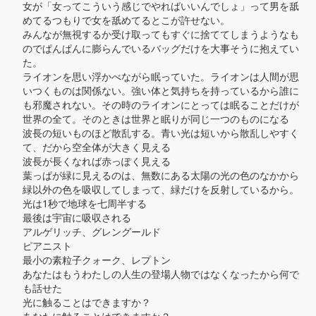
女が「女ってこういう感じでやればいいんでしょ」って男を舐
めてるつもりで女を舐めてるとこが許せない。

みんなが無視するか受け取ってもすぐに捨ててしまうようなも
のでぱんぱんに膨らんでいるバッグだけを大事そうに抱えてい
た。

ライオンを思い浮かべながら眠っていた。ライオンは人間が思
いつくものは関係ない。強い体と気持ちを持っているから誰に
も邪魔されない。その時のライオンにとっては眠ることだけが
世界の全て。そのときは世界と眠りが同じ一つのものになる

波長の短いものほど散乱する。青い光は短いから散乱しやすく
て、だから空全体が大きく見える

波長が長くなれば赤っぽく見える

葉っぱが緑に見えるのは、無数にある太陽の光の色のなかから
緑以外の色を吸収してしまって、緑だけを反射しているから。

光は1秒で地球を七周半する

最後は宇宙に吸収される

アルゲリッチ、グレングールド

ピアニスト

最小の素粒子クォーク、レプトン

あなたはもうわたしの人生の登場人物ではなくなったから何で
も話せた

光に触ることはできますか？
