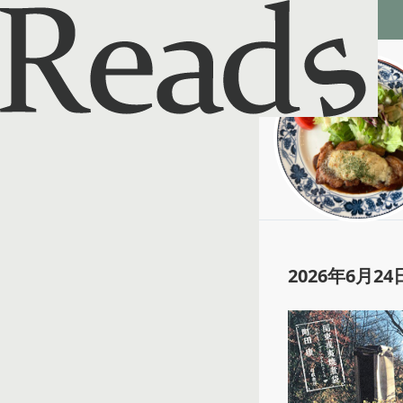
Reads - 読書のSNS＆記録アプリ
ひがしやま
@
papparapa_
2026年6月24