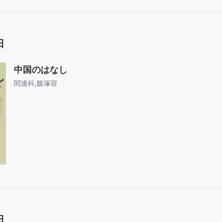
日
中国のはなし
閻連科
,
飯塚容
日