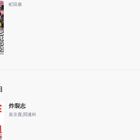
町田康
日
炸裂志
泉京鹿
,
閻連科