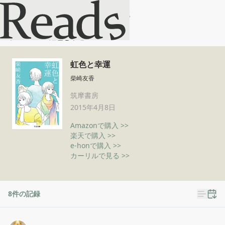
虹色と幸運
ホーム
虹色と幸運
虹色と幸運
柴崎友香
筑摩書房
2015年4月8日
Amazonで購入 >>
楽天で購入 >>
e-honで購入 >>
カーリルで見る >>
8
件の記録