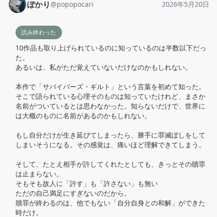
ぽかり
@
popopocari
2026年5月20日
読み終わった
10作品も取り上げられているのに知っているのは半数以下だっ
た。

あるいは、私がただ覚えていないだけなのかもしれない。

本作で「サバイバーズ・ギルト」という言葉を初めて知った。

そこで語られている心理そのものは知っていたけれど、まさか
名前がついているとは思わなかった。知らないだけで、世界に
は大概のものに名前があるのかもしれない。

もし自分だけが生き延びてしまったら、勝手に罪滅ぼしをして
しまいそうになる。その感覚は、痛いほど理解できてしまう。

そして、たとえ相手が許してくれたとしても、きっとその贖罪
は止まらない。

そもそも故人に「許す」も「許さない」も無い

ただの自己満足にすぎないのだから。

贖罪が終わるのは、他でもない「自分自身との和解」ができた
時だけ。
