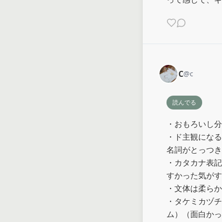
C
@
c
読んでる
・おもろいし分
・ド主観になる
名詞がとっつき
・カタカナ表記
すかった気がす
・文体は柔らか
・タケミカヅチ
ム）（面白かっ