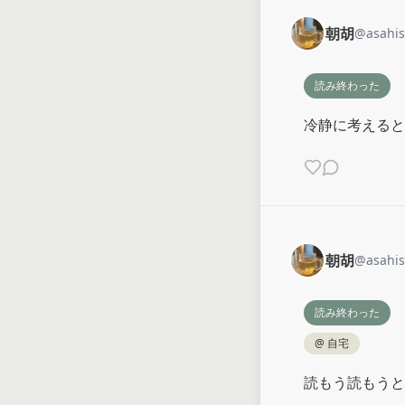
朝胡
@
asahi
読み終わった
冷静に考えると
朝胡
@
asahi
読み終わった
@
自宅
読もう読もうと