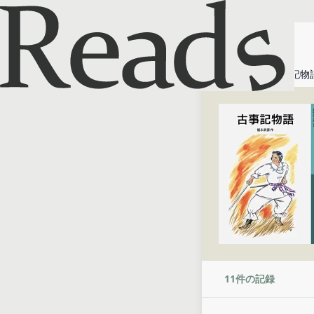
ホーム
古事記物
11
件の記録