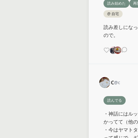
読み始めた
再
@
自宅
読み差しになっ
ので。
C
@
c
読んでる
・神話にはルッ
かってて（他の
・今はヤマトタ
って感じで、ギ