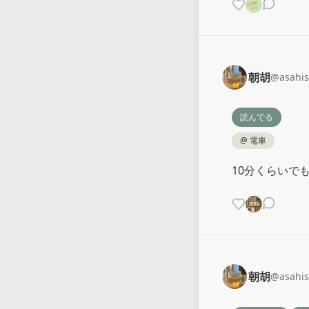
朝胡
@
asahi
読んでる
@
電車
10分くらいで
朝胡
@
asahi