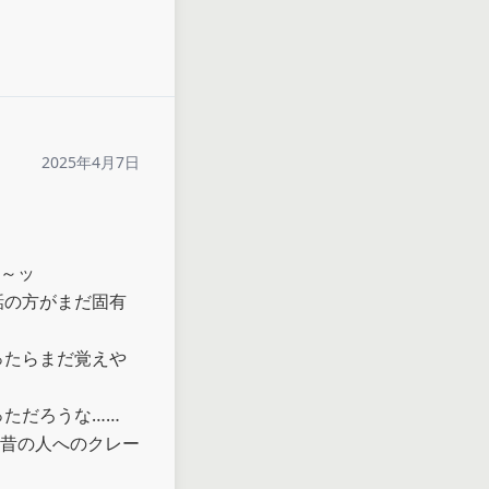
2025年4月7日
～ッ

話の方がまだ固有
ったらまだ覚えや
ただろうな……

昔の人へのクレー