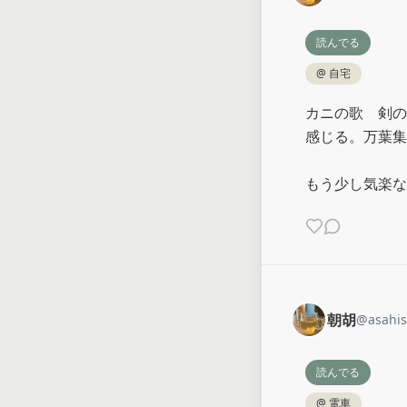
読んでる
@
自宅
カニの歌　剣の
感じる。万葉集
もう少し気楽な
朝胡
@
asahi
読んでる
@
電車