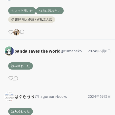
ちょっと開いた
つぎに読みたい
@
書肆 海と夕焼 / 夕凪文具店
panda saves the world
@
cumaneko
2024年6月8日
読み終わった
はぐらうり
@
hagurauri-books
2024年6月5日
読み終わった