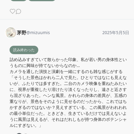
茅野
@
mizuumis
2025年5月5日
読み終わった
詰め込みすぎていて散らかった印象、私が若い男の身体性とい
うものに興味が持てないからなのか…

カメラを通した演技と演劇を一緒にするのも雑な感じがする

「そうした景色はかれら二人で見た。ひとりではなにも見えな
いが、ふたりでは多すぎた。二台のカメラ映像を重ねたみたい
に、視界が重複したり溶けたり淡くなったりし、遠さと近さす
ら混ざりあった。ヘンな風景。かれらの身体の差異が、五感の
重なりが、景色をそのように見せるのだったから、これではち
かすぎるのではないか？見えすぎている、この風景がわれわれ
の最小単位だった。ときどき、生きているだけでは見えないよ
うに風景は見えるが、それはだれしもが持つ身体のポテンシャ
ルにすぎない。」