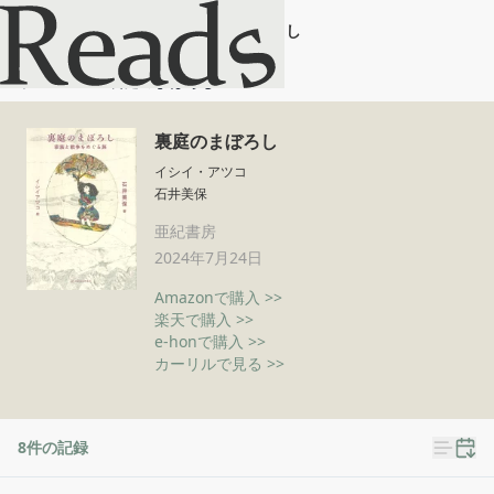
裏庭のまぼろし
ホーム
裏庭のまぼろし
裏庭のまぼろし
イシイ・アツコ
石井美保
亜紀書房
2024年7月24日
Amazonで購入 >>
楽天で購入 >>
e-honで購入 >>
カーリルで見る >>
8
件の記録