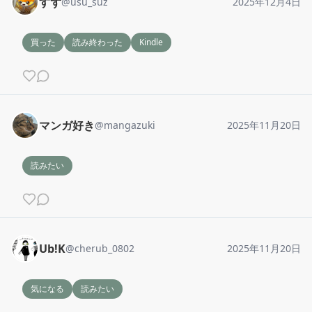
すず
@
usu_suz
2025年12月4日
買った
読み終わった
Kindle
マンガ好き
@
mangazuki
2025年11月20日
読みたい
Ub!K
@
cherub_0802
2025年11月20日
気になる
読みたい