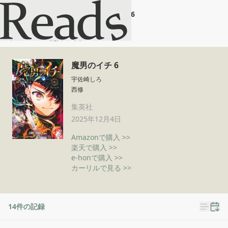
魔男のイチ 6
ホーム
魔男のイチ 6
魔男のイチ 6
宇佐崎しろ
西修
集英社
2025年12月4日
Amazonで購入 >>
楽天で購入 >>
e-honで購入 >>
カーリルで見る >>
14
件の記録